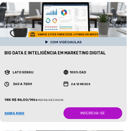
GANHE 2 POS PARA VOCE +1 PARA UM AMIGO
COM VIDEOAULAS
BIG DATA E INTELIGÊNCIA EM MARKETING DIGITAL
LATO SENSU
100% EAD
360 A 720H
2 A 12 MESES
18X R$ 86,00/Mês
18X R$ 387,00/Mês
INSCREVA-SE
SAIBA MAIS