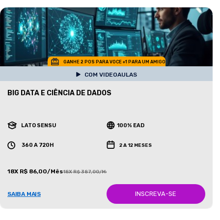
GANHE 2 POS PARA VOCE +1 PARA UM AMIGO
COM VIDEOAULAS
BIG DATA E CIÊNCIA DE DADOS
LATO SENSU
100% EAD
360 A 720H
2 A 12 MESES
18X R$ 86,00/Mês
18X R$ 387,00/Mês
INSCREVA-SE
SAIBA MAIS