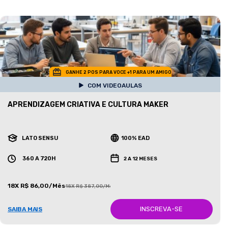
GANHE 2 POS PARA VOCE +1 PARA UM AMIGO
COM VIDEOAULAS
APRENDIZAGEM CRIATIVA E CULTURA MAKER
LATO SENSU
100% EAD
360 A 720H
2 A 12 MESES
18X R$ 86,00/Mês
18X R$ 387,00/Mês
INSCREVA-SE
SAIBA MAIS