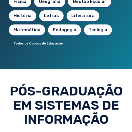
Física
Geografia
Gestão Escolar
História
Letras
Literatura
Matemática
Pedagogia
Teologia
Todos os Cursos de Educação
PÓS-GRADUAÇÃO
EM SISTEMAS DE
INFORMAÇÃO