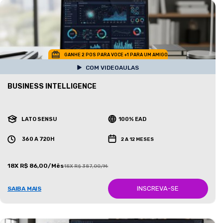
GANHE 2 POS PARA VOCE +1 PARA UM AMIGO
COM VIDEOAULAS
BUSINESS INTELLIGENCE
LATO SENSU
100% EAD
360 A 720H
2 A 12 MESES
18X R$ 86,00/Mês
18X R$ 387,00/Mês
INSCREVA-SE
SAIBA MAIS