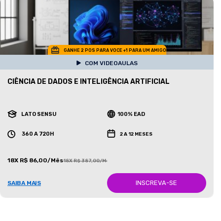
GANHE 2 POS PARA VOCE +1 PARA UM AMIGO
COM VIDEOAULAS
CIÊNCIA DE DADOS E INTELIGÊNCIA ARTIFICIAL
LATO SENSU
100% EAD
360 A 720H
2 A 12 MESES
18X R$ 86,00/Mês
18X R$ 387,00/Mês
INSCREVA-SE
SAIBA MAIS