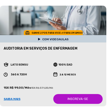
GANHE 2 POS PARA VOCE +1 PARA UM AMIGO
COM VIDEOAULAS
AUDITORIA EM SERVIÇOS DE ENFERMAGEM
LATO SENSU
100% EAD
360 A 720H
2 A 12 MESES
15X R$ 99,00/Mês
15X R$ 371,25/Mês
INSCREVA-SE
SAIBA MAIS