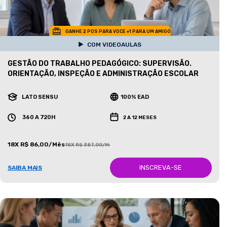
GANHE 2 POS PARA VOCE +1 PARA UM AMIGO
COM VIDEOAULAS
GESTÃO DO TRABALHO PEDAGÓGICO: SUPERVISÃO.
ORIENTAÇÃO, INSPEÇÃO E ADMINISTRAÇÃO ESCOLAR
LATO SENSU
100% EAD
360 A 720H
2 A 12 MESES
18X R$ 86,00/Mês
18X R$ 387,00/Mês
INSCREVA-SE
SAIBA MAIS