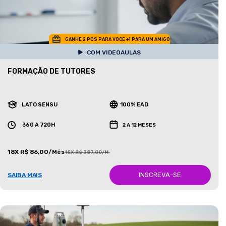
GANHE 2 POS PARA VOCE +1 PARA UM AMIGO
COM VIDEOAULAS
FORMAÇÃO DE TUTORES
LATO SENSU
100% EAD
360 A 720H
2 A 12 MESES
18X R$ 86,00/Mês
18X R$ 387,00/Mês
INSCREVA-SE
SAIBA MAIS