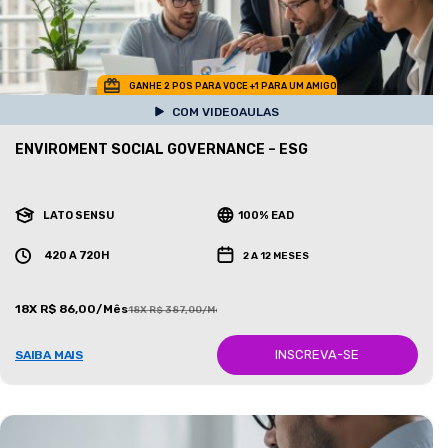
GANHE 2 POS PARA VOCE +1 PARA UM AMIGO
COM VIDEOAULAS
ENVIROMENT SOCIAL GOVERNANCE – ESG
LATO SENSU
100% EAD
420 A 720H
2 A 12 MESES
18X R$ 86,00/Mês
18X R$ 387,00/Mês
INSCREVA-SE
SAIBA MAIS