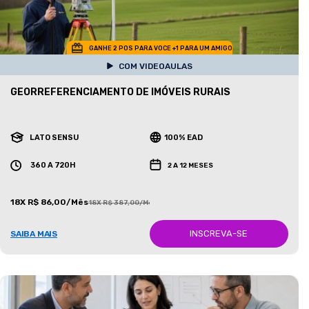
GANHE 2 POS PARA VOCE +1 PARA UM AMIGO
COM VIDEOAULAS
GEORREFERENCIAMENTO DE IMÓVEIS RURAIS
LATO SENSU
100% EAD
360 A 720H
2 A 12 MESES
18X R$ 86,00/Mês
18X R$ 387,00/Mês
INSCREVA-SE
SAIBA MAIS