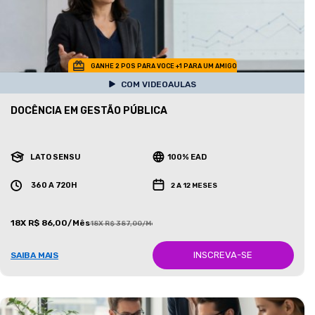
GANHE 2 POS PARA VOCE +1 PARA UM AMIGO
COM VIDEOAULAS
DOCÊNCIA EM GESTÃO PÚBLICA
LATO SENSU
100% EAD
360 A 720H
2 A 12 MESES
18X R$ 86,00/Mês
18X R$ 387,00/Mês
INSCREVA-SE
SAIBA MAIS