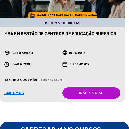
GANHE 2 POS PARA VOCE +1 PARA UM AMIGO
COM VIDEOAULAS
MBA EM GESTÃO DE CENTROS DE EDUCAÇÃO SUPERIOR
LATO SENSU
100% EAD
360 A 720H
2 A 12 MESES
18X R$ 86,00/Mês
18X R$ 387,00/Mês
INSCREVA-SE
SAIBA MAIS