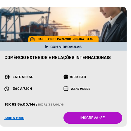
GANHE 2 POS PARA VOCE +1 PARA UM AMIGO
COM VIDEOAULAS
COMÉRCIO EXTERIOR E RELAÇÕES INTERNACIONAIS
LATO SENSU
100% EAD
360 A 720H
2 A 12 MESES
18X R$ 86,00/Mês
18X R$ 387,00/Mês
INSCREVA-SE
SAIBA MAIS