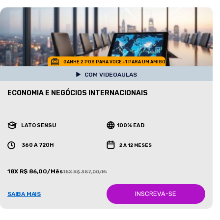
GANHE 2 POS PARA VOCE +1 PARA UM AMIGO
COM VIDEOAULAS
ECONOMIA E NEGÓCIOS INTERNACIONAIS
LATO SENSU
100% EAD
360 A 720H
2 A 12 MESES
18X R$ 86,00/Mês
18X R$ 387,00/Mês
INSCREVA-SE
SAIBA MAIS