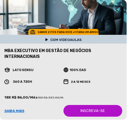
GANHE 2 POS PARA VOCE +1 PARA UM AMIGO
COM VIDEOAULAS
MBA EXECUTIVO EM GESTÃO DE NEGÓCIOS
INTERNACIONAIS
LATO SENSU
100% EAD
360 A 720H
2 A 12 MESES
18X R$ 86,00/Mês
18X R$ 387,00/Mês
INSCREVA-SE
SAIBA MAIS