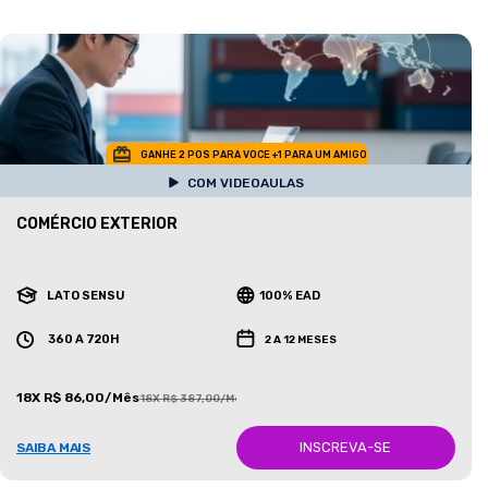
GANHE 2 POS PARA VOCE +1 PARA UM AMIGO
COM VIDEOAULAS
COMÉRCIO EXTERIOR
LATO SENSU
100% EAD
360 A 720H
2 A 12 MESES
18X R$ 86,00/Mês
18X R$ 387,00/Mês
INSCREVA-SE
SAIBA MAIS