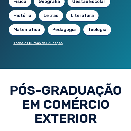
Física
Geografia
Gestão Escolar
História
Letras
Literatura
Matemática
Pedagogia
Teologia
Todos os Cursos de Educação
PÓS-GRADUAÇÃO
EM COMÉRCIO
EXTERIOR