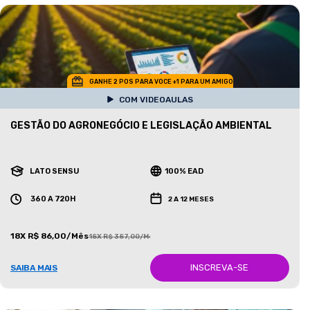
GANHE 2 POS PARA VOCE +1 PARA UM AMIGO
COM VIDEOAULAS
GESTÃO DO AGRONEGÓCIO E LEGISLAÇÃO AMBIENTAL
LATO SENSU
100% EAD
360 A 720H
2 A 12 MESES
18X R$ 86,00/Mês
18X R$ 387,00/Mês
INSCREVA-SE
SAIBA MAIS