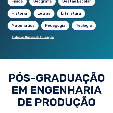
Física
Geografia
Gestão Escolar
História
Letras
Literatura
Matemática
Pedagogia
Teologia
Todos os Cursos de Educação
PÓS-GRADUAÇÃO
EM ENGENHARIA
DE PRODUÇÃO