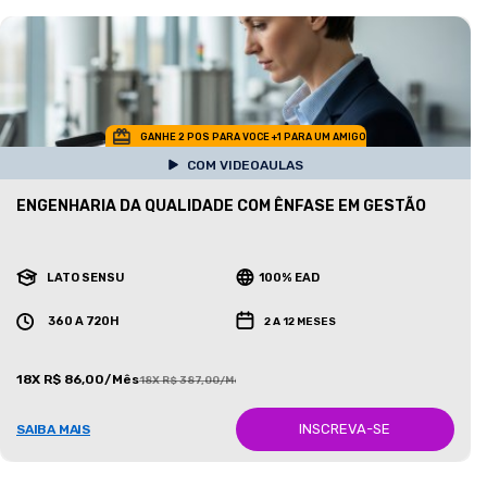
GANHE 2 POS PARA VOCE +1 PARA UM AMIGO
COM VIDEOAULAS
ENGENHARIA DA QUALIDADE COM ÊNFASE EM GESTÃO
LATO SENSU
100% EAD
360 A 720H
2 A 12 MESES
18X R$ 86,00/Mês
18X R$ 387,00/Mês
INSCREVA-SE
SAIBA MAIS