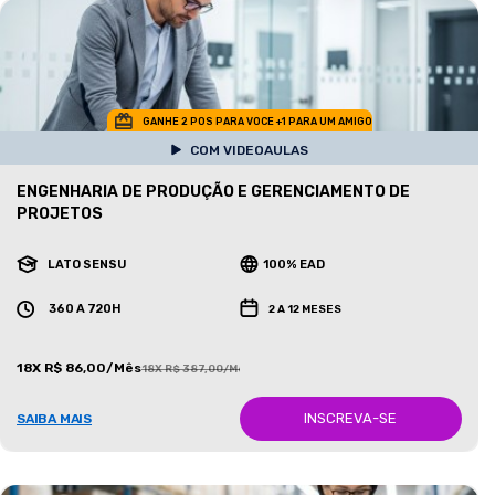
GANHE 2 POS PARA VOCE +1 PARA UM AMIGO
COM VIDEOAULAS
ENGENHARIA DE PRODUÇÃO E GERENCIAMENTO DE
PROJETOS
LATO SENSU
100% EAD
360 A 720H
2 A 12 MESES
18X R$ 86,00/Mês
18X R$ 387,00/Mês
INSCREVA-SE
SAIBA MAIS