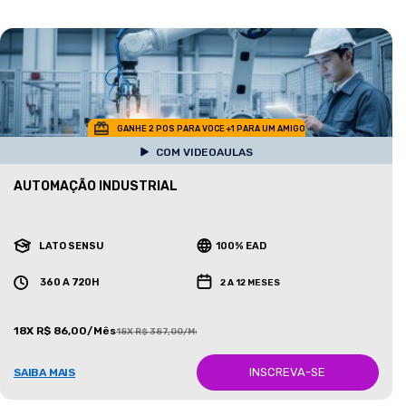
GANHE 2 POS PARA VOCE +1 PARA UM AMIGO
COM VIDEOAULAS
AUTOMAÇÃO INDUSTRIAL
LATO SENSU
100% EAD
360 A 720H
2 A 12 MESES
18X R$ 86,00/Mês
18X R$ 387,00/Mês
INSCREVA-SE
SAIBA MAIS