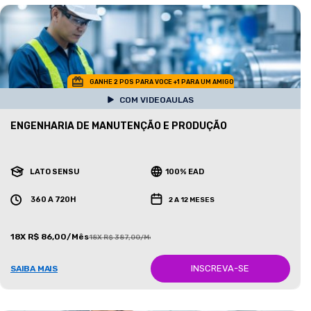
GANHE 2 POS PARA VOCE +1 PARA UM AMIGO
COM VIDEOAULAS
ENGENHARIA DE MANUTENÇÃO E PRODUÇÃO
LATO SENSU
100% EAD
360 A 720H
2 A 12 MESES
18X R$ 86,00/Mês
18X R$ 387,00/Mês
INSCREVA-SE
SAIBA MAIS