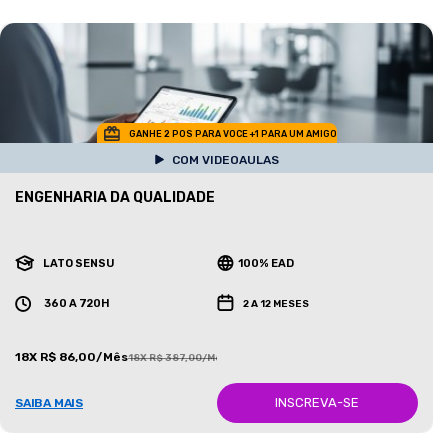
GANHE 2 POS PARA VOCE +1 PARA UM AMIGO
COM VIDEOAULAS
ENGENHARIA DA QUALIDADE
LATO SENSU
100% EAD
360 A 720H
2 A 12 MESES
18X R$ 86,00/Mês
18X R$ 387,00/Mês
INSCREVA-SE
SAIBA MAIS