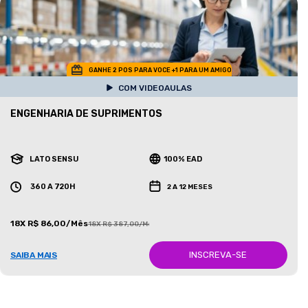
GANHE 2 POS PARA VOCE +1 PARA UM AMIGO
COM VIDEOAULAS
ENGENHARIA DE SUPRIMENTOS
LATO SENSU
100% EAD
360 A 720H
2 A 12 MESES
18X R$ 86,00/Mês
18X R$ 387,00/Mês
INSCREVA-SE
SAIBA MAIS