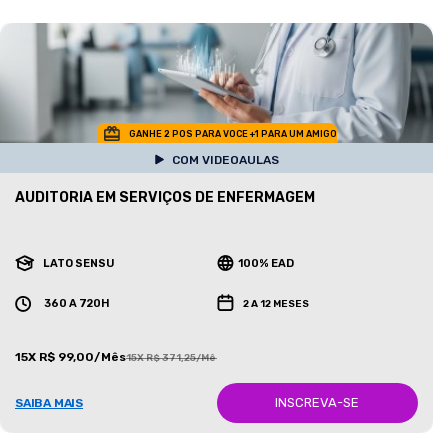
GANHE 2 POS PARA VOCE +1 PARA UM AMIGO
COM VIDEOAULAS
AUDITORIA EM SERVIÇOS DE ENFERMAGEM
LATO SENSU
100% EAD
360 A 720H
2 A 12 MESES
15X R$ 99,00/Mês
15X R$ 371,25/Mês
INSCREVA-SE
SAIBA MAIS