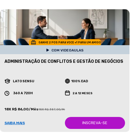
GANHE 2 POS PARA VOCE +1 PARA UM AMIGO
COM VIDEOAULAS
ADMINISTRAÇÃO DE CONFLITOS E GESTÃO DE NEGÓCIOS
LATO SENSU
100% EAD
360 A 720H
2 A 12 MESES
18X R$ 86,00/Mês
18X R$ 387,00/Mês
INSCREVA-SE
SAIBA MAIS