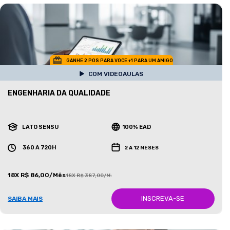
GANHE 2 POS PARA VOCE +1 PARA UM AMIGO
COM VIDEOAULAS
ENGENHARIA DA QUALIDADE
LATO SENSU
100% EAD
360 A 720H
2 A 12 MESES
18X R$ 86,00/Mês
18X R$ 387,00/Mês
INSCREVA-SE
SAIBA MAIS