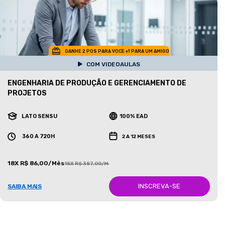
GANHE 2 POS PARA VOCE +1 PARA UM AMIGO
COM VIDEOAULAS
ENGENHARIA DE PRODUÇÃO E GERENCIAMENTO DE
PROJETOS
LATO SENSU
100% EAD
360 A 720H
2 A 12 MESES
18X R$ 86,00/Mês
18X R$ 387,00/Mês
INSCREVA-SE
SAIBA MAIS