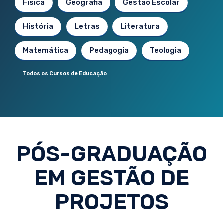
Física
Geografia
Gestão Escolar
História
Letras
Literatura
Matemática
Pedagogia
Teologia
Todos os Cursos de Educação
PÓS-GRADUAÇÃO
EM GESTÃO DE
PROJETOS