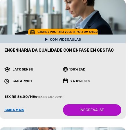
GANHE 2 POS PARA VOCE +1 PARA UM AMIGO
COM VIDEOAULAS
ENGENHARIA DA QUALIDADE COM ÊNFASE EM GESTÃO
LATO SENSU
100% EAD
360 A 720H
2 A 12 MESES
18X R$ 86,00/Mês
18X R$ 387,00/Mês
INSCREVA-SE
SAIBA MAIS