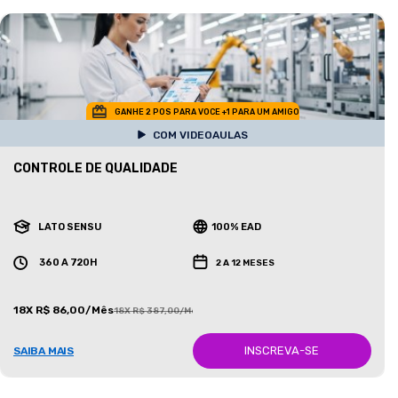
GANHE 2 POS PARA VOCE +1 PARA UM AMIGO
COM VIDEOAULAS
CONTROLE DE QUALIDADE
LATO SENSU
100% EAD
360 A 720H
2 A 12 MESES
18X R$ 86,00/Mês
18X R$ 387,00/Mês
INSCREVA-SE
SAIBA MAIS