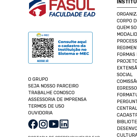
INSTIT
ORGANIZ
CORPO 
QUEM S
MODALID
PROCESS
REGIMEN
FORMAS 
PROJETO
EXTENSÃ
SOCIAL
O GRUPO
COMISSÃ
SEJA NOSSO PARCEIRO
EGRESSO
TRABALHE CONOSCO
FORMAT
ASSESSORIA DE IMPRENSA
PERGUNT
TERMOS DE USO
CENTRAL
OUVIDORIA
CADASTR
BIBLIOT
DESENVO
CULTUR